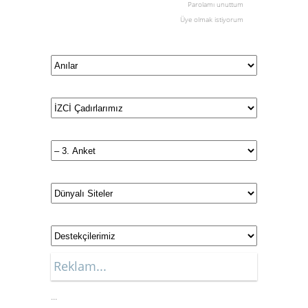
Parolamı unuttum
Üye olmak istiyorum
Reklam...
...