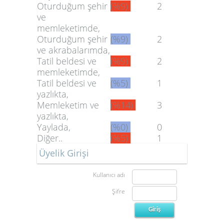
Oturduğum şehir
(%9)
2
ve
memleketimde,
Oturduğum şehir
(%9)
2
ve akrabalarımda,
Tatil beldesi ve
(%9)
2
memleketimde,
Tatil beldesi ve
(%5)
1
yazlıkta,
Memleketim ve
(%14)
3
yazlıkta,
Yaylada,
(%0)
0
Diğer..
(%5)
1
Üyelik Girişi
Kullanıcı adı
Şifre