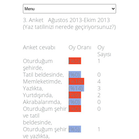
3. Anket Ağustos 2013-Ekim 2013
(Yaz tatilinizi nerede geçiriyorsunuz?)
Anket cevabı
Oy Oranı
Oy
Sayısı
Oturduğum
(%5)
1
şehirde,
Tatil beldesinde,
(%0)
0
Memleketimde,
(%18)
4
Yazlıkta,
(%14)
3
Yurtdışında,
(%9)
2
Akrabalarımda,
(%0)
0
Oturduğum şehir
(%0)
0
ve tatil
beldesinde,
Oturduğum şehir
(%5)
1
ve yazlıkta,