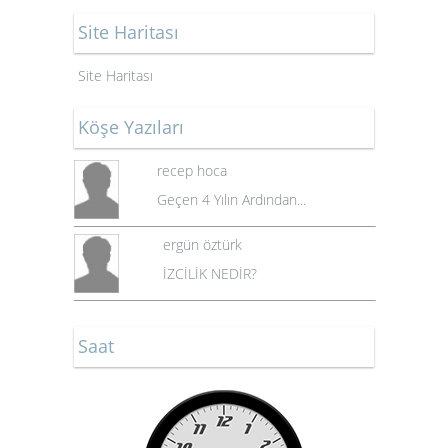
Site Haritası
Site Haritası
Köşe Yazıları
recep hoca
Geçen 4 Yılın Ardından...
ergün öztürk
İZCİLİK NEDİR?
Saat