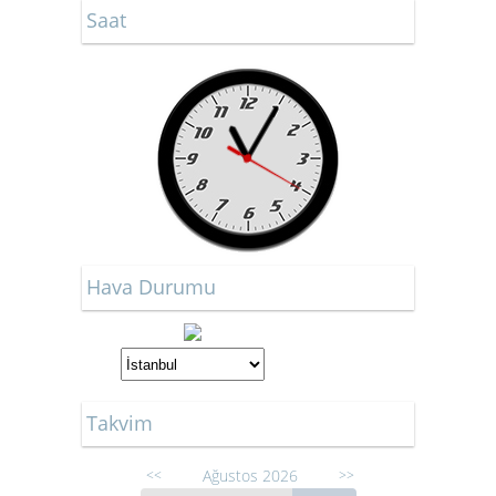
Saat
Hava Durumu
Takvim
Ağustos 2026
<<
>>