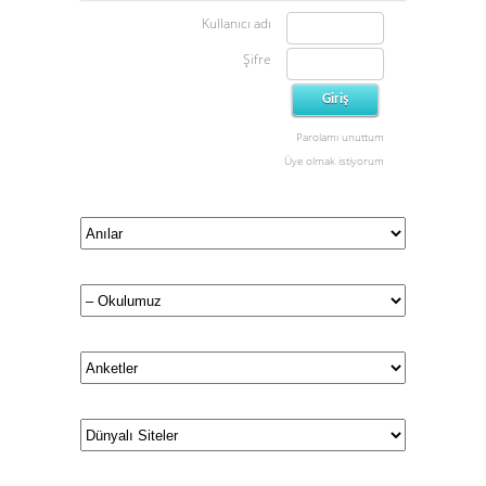
Kullanıcı adı
Şifre
Parolamı unuttum
Üye olmak istiyorum