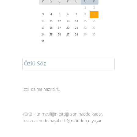
P
S
Ç
P
C
C
P
1
2
3
4
5
6
7
8
9
10
11
12
13
14
15
16
17
18
19
20
21
22
23
24
25
26
27
28
29
30
31
Özlü Söz
İzci, daima hazırdır!..
Yürü! Hür maviliğin bittiği son hadde kadar.
İnsan alemde hayal ettiği müddetçe yaşar.