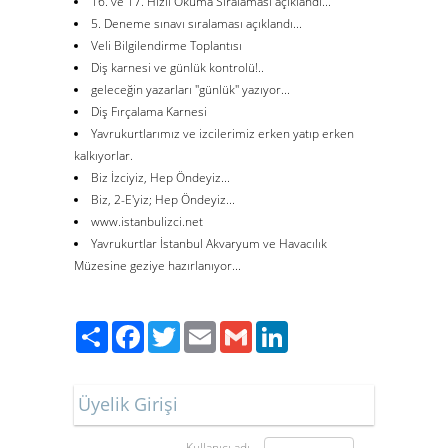
16. ve 17. Hızlı Okuma Sıralaması açıklandı...
5. Deneme sınavı sıralaması açıklandı...
Veli Bilgilendirme Toplantısı
Diş karnesi ve günlük kontrolü!..
geleceğin yazarları ''günlük'' yazıyor...
Diş Fırçalama Karnesi
Yavrukurtlarımız ve izcilerimiz erken yatıp erken
kalkıyorlar.
Biz İzciyiz, Hep Öndeyiz...
Biz, 2-E'yiz; Hep Öndeyiz...
www.istanbulizci.net
Yavrukurtlar İstanbul Akvaryum ve Havacılık
Müzesine geziye hazırlanıyor...
Paylaş
Facebook
Twitter
Email
Gmail
LinkedIn
Üyelik Girişi
Kullanıcı adı