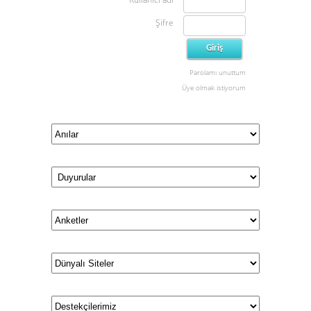
Şifre
Parolamı unuttum
Üye olmak istiyorum