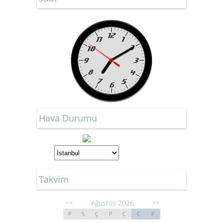
Hava Durumu
Takvim
Ağustos 2026
<<
>>
P
S
Ç
P
C
C
P