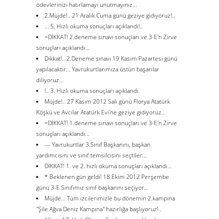
ödevlerinizi hatırlamayı unutmayınız...
2.Müjde!.. 21 Aralık Cuma günü geziye gidiyoruz!..
... 5. Hızlı okuma sonuçları açıklandı!..
=DİKKAT! 2.deneme sınavı sonuçları ve 3-E'n Zirve
sonuçları açıklandı...
Dikkat!.. 2.Deneme sınavı 19 Kasım Pazartesi günü
yapılacaktır... Yavrukurtlarımıza üstün başarılar
diliyoruz...
!.. 3. Hızlı okuma sonuçları açıklandı.
Müjde!.. 27 Kasım 2012 Salı günü Florya Atatürk
Köşkü ve Avcılar Atatürk Evi'ne geziye gidiyoruz...
=DİKKAT! 1.deneme sınavı sonuçları ve 3-E'n Zirve
sonuçları açıklandı...
--- Yavrukurtlar 3.Sınıf Başkanını, başkan
yardımcısını ve sınıf temsilcisini seçtiler...
DİKKAT! 1. ve 2. hızlı okuma sonuçları açıklandı...
* Beklenen gün geldi! 18 Ekim 2012 Perşembe
günü 3-E Sınıfımız sınıf başkanını seçiyor...
Müjde... Tüm izcilerimizle bu dönemin 2.kampına
''Şile Ağva Deniz Kampına'' hazırlığa başlıyoruz!..