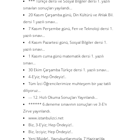
*** Türkçe dersi ve Sosyal Bilgiler dersi 1. yazılı
sınavları sonuçları yayılandı...
20 Kasım Çarşamba günü, Din Kültürü ve Ahlak Bil.
dersi 1.yazılı sınavı...
7 Kasım Perşembe günü, Fen ve Teknoloji dersi 1.
yazılı sınavı...
4 Kasım Pazartesi günü, Sosyal Bilgiler dersi 1.
yazılı sınavı...
1 Kasım cuma günü matematik dersi 1. yazılı
sınavı...
30 Ekim Çarşamba Türkçe dersi 1. yazılı sınavı...
4-E'yiz; Hep Öndeyiz!..
Tüm İzci Öğrencilerimize muhteşem bir yaz tatili
diliyoruz...
--- 12. Hızlı Okuma Sonuçları Yayınlandı...
****** 6.deneme sınavının sonuçları ve 3-E'n
Zirve yayınlandı.
www.istanbulizci.net
Biz, 3-E'yiz; Hep Öndeyiz!..
Biz, İzciyiz; Hep Öndeyiz!..
Yeni Müjde!.. Yavrukurtlarımızla, 7 Haziran'da