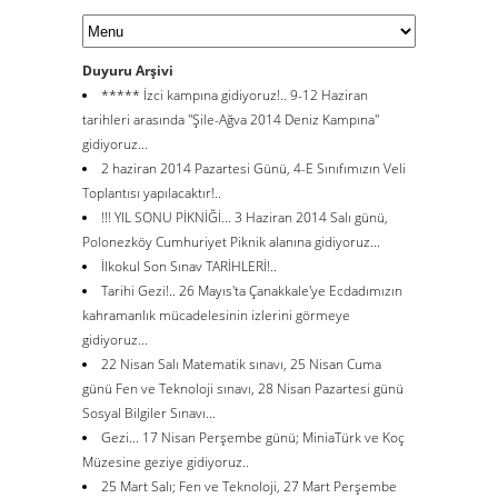
Duyuru Arşivi
***** İzci kampına gidiyoruz!.. 9-12 Haziran
tarihleri arasında ''Şile-Ağva 2014 Deniz Kampına''
gidiyoruz...
2 haziran 2014 Pazartesi Günü, 4-E Sınıfımızın Veli
Toplantısı yapılacaktır!..
!!! YIL SONU PİKNİĞİ... 3 Haziran 2014 Salı günü,
Polonezköy Cumhuriyet Piknik alanına gidiyoruz...
İlkokul Son Sınav TARİHLERİ!..
Tarihi Gezi!.. 26 Mayıs'ta Çanakkale'ye Ecdadımızın
kahramanlık mücadelesinin izlerini görmeye
gidiyoruz...
22 Nisan Salı Matematik sınavı, 25 Nisan Cuma
günü Fen ve Teknoloji sınavı, 28 Nisan Pazartesi günü
Sosyal Bilgiler Sınavı...
Gezi... 17 Nisan Perşembe günü; MiniaTürk ve Koç
Müzesine geziye gidiyoruz..
25 Mart Salı; Fen ve Teknoloji, 27 Mart Perşembe