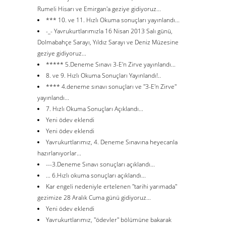
Rumeli Hisarı ve Emirgan'a geziye gidiyoruz...
*** 10. ve 11. Hızlı Okuma sonuçları yayınlandı...
-_- Yavrukurtlarımızla 16 Nisan 2013 Salı günü,
Dolmabahçe Sarayı, Yıldız Sarayı ve Deniz Müzesine
geziye gidiyoruz...
***** 5.Deneme Sınavı 3-E'n Zirve yayınlandı...
8. ve 9. Hızlı Okuma Sonuçları Yayınlandı!..
**** 4.deneme sınavı sonuçları ve ''3-E'n Zirve''
yayınlandı...
7. Hızlı Okuma Sonuçları Açıklandı...
Yeni ödev eklendi
Yeni ödev eklendi
Yavrukurtlarımız, 4. Deneme Sınavına heyecanla
hazırlanıyorlar...
---3.Deneme Sınavı sonuçları açıklandı...
... 6.Hızlı okuma sonuçları açıklandı...
Kar engeli nedeniyle ertelenen ''tarihi yarımada''
gezimize 28 Aralık Cuma günü gidiyoruz...
Yeni ödev eklendi
Yavrukurtlarımız, ''ödevler'' bölümüne bakarak