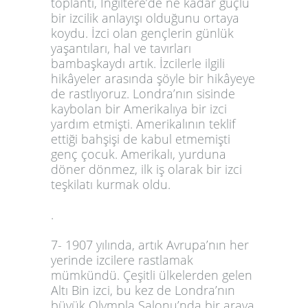
toplantı, İngiltere’de ne kadar güçlü
bir izcilik anlayışı olduğunu ortaya
koydu. İzci olan gençlerin günlük
yaşantıları, hal ve tavırları
bambaşkaydı artık. İzcilerle ilgili
hikâyeler arasında şöyle bir hikâyeye
de rastlıyoruz. Londra’nın sisinde
kaybolan bir Amerikalıya bir izci
yardım etmişti. Amerikalının teklif
ettiği bahşişi de kabul etmemişti
genç çocuk. Amerikalı, yurduna
döner dönmez, ilk iş olarak bir izci
teşkilatı kurmak oldu.
.
7- 1907 yılında, artık Avrupa’nın her
yerinde izcilere rastlamak
mümkündü. Çeşitli ülkelerden gelen
Altı Bin izci, bu kez de Londra’nın
büyük Olympla Salonu’nda bir araya