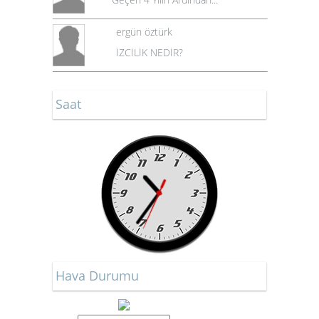
ergün öztürk
İZCİLİK NEDİR?
Saat
Hava Durumu