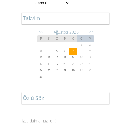
Takvim
Ağustos 2026
<<
>>
P
S
Ç
P
C
C
P
1
2
3
4
5
6
7
8
9
10
11
12
13
14
15
16
17
18
19
20
21
22
23
24
25
26
27
28
29
30
31
Özlü Söz
İzci, daima hazırdır!..