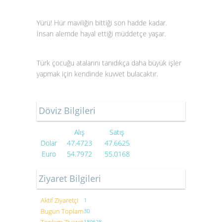
Yürü! Hür maviliğin bittiği son hadde kadar.
İnsan alemde hayal ettiği müddetçe yaşar.
Türk çocuğu atalarını tanıdıkça daha büyük işler
yapmak için kendinde kuvvet bulacaktır.
Döviz Bilgileri
Alış
Satış
Dolar
47.4723
47.6625
Euro
54.7972
55.0168
Ziyaret Bilgileri
Aktif Ziyaretçi
1
Bugün Toplam
30
189628