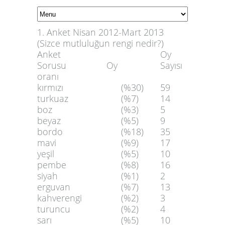
1. Anket Nisan 2012-Mart 2013
(Sizce mutluluğun rengi nedir?)
Anket
Oy
Sorusu Oy
Sayısı
oranı
kırmızı
(%30)
59
turkuaz
(%7)
14
boz
(%3)
5
beyaz
(%5)
9
bordo
(%18)
35
mavi
(%9)
17
yeşil
(%5)
10
pembe
(%8)
16
siyah
(%1)
2
erguvan
(%7)
13
kahverengi
(%2)
3
turuncu
(%2)
4
sarı
(%5)
10