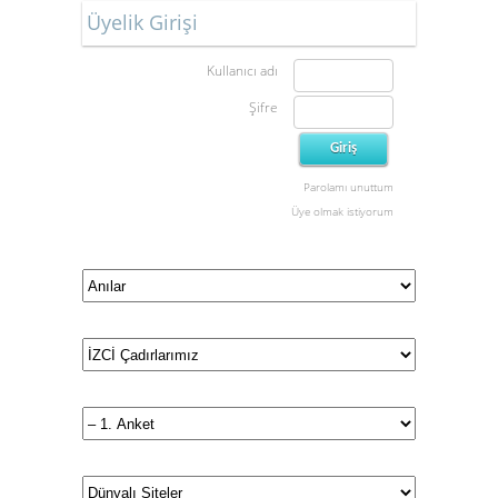
Üyelik Girişi
Kullanıcı adı
Şifre
Parolamı unuttum
Üye olmak istiyorum