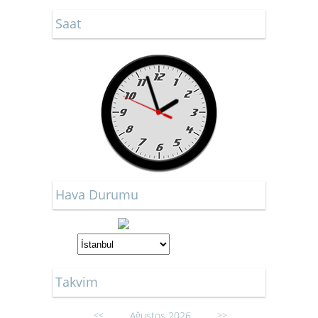
Saat
Hava Durumu
Takvim
Ağustos 2026
<<
>>