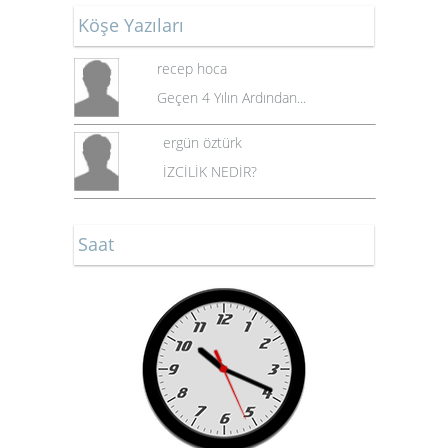
Köşe Yazıları
recep hoca
Geçen 4 Yılın Ardından...
ergün öztürk
İZCİLİK NEDİR?
Saat