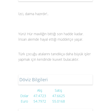
İzci, daima hazırdır!..
Yürü! Hür maviliğin bittiği son hadde kadar.
İnsan alemde hayal ettiği müddetçe yaşar.
Türk çocuğu atalarını tanıdıkça daha büyük işler
yapmak için kendinde kuvvet bulacaktır.
Döviz Bilgileri
Alış
Satış
Dolar
47.4723
47.6625
Euro
54.7972
55.0168